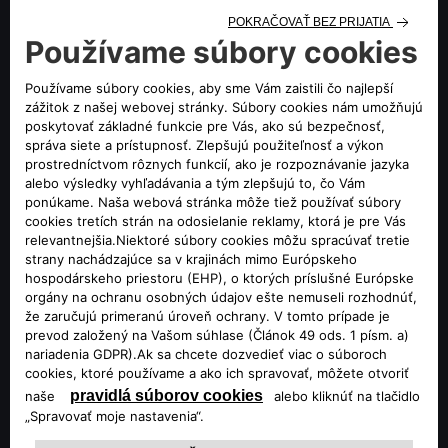
Romeo Stelvio dodá na ceste pocit bezpečia.
ZISTIŤ VIAC
Lepšia interakcia vďaka najmodernejšej
konektivite