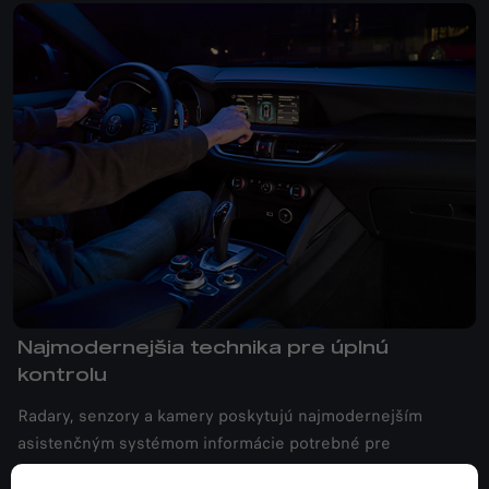
Najmodernejšia technika pre úplnú
kontrolu
Radary, senzory a kamery poskytujú najmodernejším
asistenčným systémom informácie potrebné pre
autonómnu jazdu úrovne Level 2. Aj vďaka nim vám Alfa