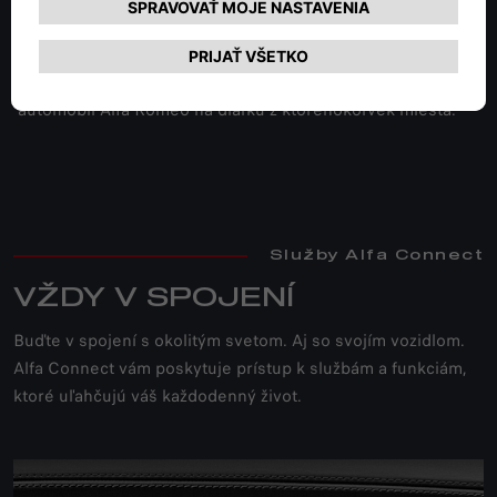
Služby digitálnej konektivity Alfa Connect vám poskytujú
množstvo
užitočných informácií a umožňujú kontrolovať váš
automobil Alfa Romeo na diaľku z ktoréhokoľvek miesta.
Služby Alfa Connect
VŽDY V SPOJENÍ
Buďte v spojení s okolitým svetom. Aj so svojím vozidlom.
Alfa Connect vám poskytuje prístup k službám a funkciám,
ktoré uľahčujú váš každodenný život.