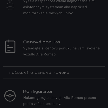
Vyššia bezpečnosť vďaka najmodernejším
asistenčným systémom ako napríklad
monitorovanie mŕtvych uhlov.
Cenová ponuka
Vyžiadajte si cenovú ponuku na vami zvolené
vozidlo Alfa Romeo.
ALFA ROMEO
STELVIO
POŽIADAŤ O CENOVÚ PONUKU
QUADRIFOGLIO
Konfigurátor
Vzhľad rozhoduje.
Nakonfigurujte si svoju Alfa Romeo presne
podľa vašich predstáv.