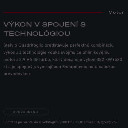
Motor
VÝKON V SPOJENÍ S
TECHNOLÓGIOU
Stelvio Quadrifoglio predstavuje perfektnú kombináciu
výkonu a technológie vďaka svojmu celohliníkovému
motoru 2.9 V6 Bi-Turbo, ktorý dosahuje výkon 382 kW (520
k) a je spojený s vynikajúcou 8-stupňovou automatickou
prevodovkou.
UPOZORNENIE
Spotreba paliva Stelvio Quadrifoglio (l/100 km): 11,8; emisie CO₂ (g/km): 267.