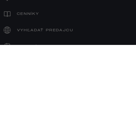
CENNÍKY
VYHĽADAŤ PREDAJCU
CENOVÁ PONUKA
TESTOVACIA JAZDA
OBJEDNAŤ SA DO SERVISU
MODELY
JUNIOR ELETTRICA
PREDAJ
JUNIOR IBRIDA
TONALE IBRIDA
SÚKROMNÍ ZÁKAZNÍCI
TONALE IBRIDA PLUG-IN