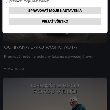
OCHRANA LAKU VÁŠHO AUTA
Prémiové riešenie ochrany laku na najvyššej úrovni
VIAC INFO