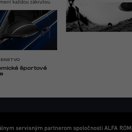
 mení každou zákrutou.
ŠENSTVO
mické športové
re