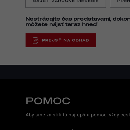
NÁJSŤ ZÁRUČNÉ RIEŠENIE
PREH
Nestrácajte čas predstavami, dokona
môžete nájsť teraz hneď
PREJSŤ NA ODHAD
POMOC
Aby sme zaistili tú najlepšiu pomoc, vždy ces