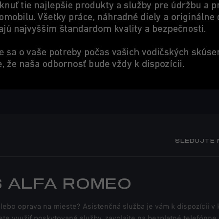
SLEDUJTE 
S ALFA ROMEO
bo oprava na mieste? Asistenčná služba je vám k dispozícii v k
ete využiť poskytované služby, zavolajte na bezplatné telefónne