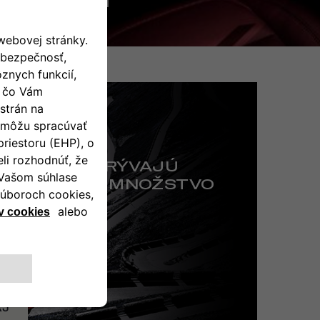
800 900 001
|
Í, KTORÉ SKRÝVAJÚ
NESPOČETNÉ MNOŽSTVO
IE
LUŠENSTVO
AJ