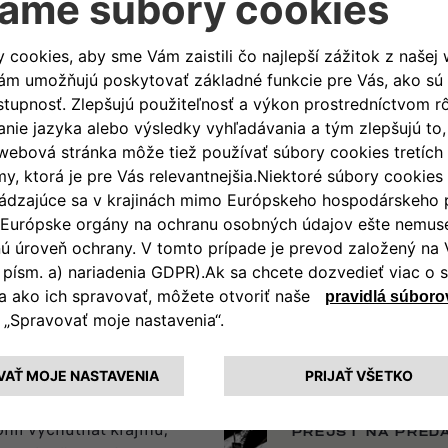
zatelefonovať! Medzinárodné telefónne číslo
PRÍLEŽITOST
VÁŠNE, JE 
ou dobou na splnenie všetkých
ĎALŠIE INFORMÁC
stvo a osloboďte svojho
PREJSŤ NA PRÍS
mimoriadne pružné, aby
ohli vychutnať krajinu,
PREJSŤ NA PRED