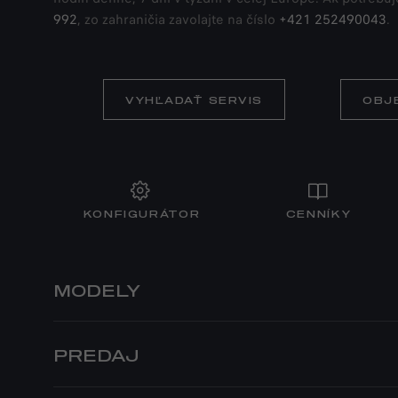
992
, zo zahraničia zavolajte na číslo
+421 252490043
.
VYHĽADAŤ SERVIS
OBJ
KONFIGURÁTOR
CENNÍKY
MODELY
JUNIOR
ELETTRICA
PREDAJ
JUNIOR IBRIDA
SÚKROMNÍ ZÁKAZNÍCI
FIREMNÍ 