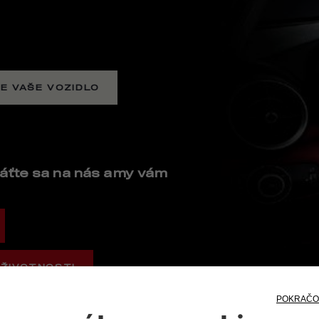
E VAŠE VOZIDLO
áťte sa na nás a my vám
 ŽIVOTNOSTI