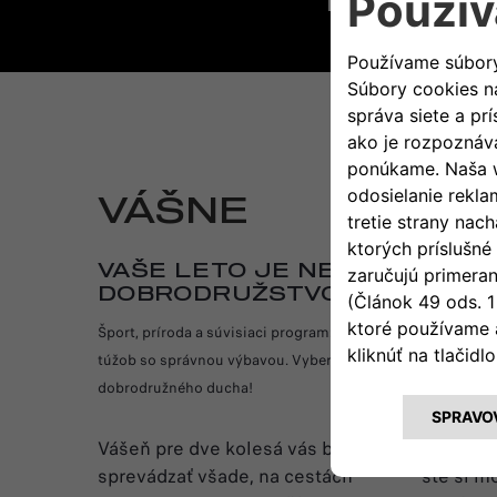
Môžete nám aj 
VÁŠNE
VAŠE LETO JE NEKONEČNÉ
DOBRODRUŽSTVO!
Šport, príroda a súvisiaci program: toto leto bude ideáln
túžob so správnou výbavou. Vyberte si dokonalé príslušen
dobrodružného ducha!
Vášeň pre dve kolesá vás bude
Ľahké a 
sprevádzať všade, na cestách
ste si m