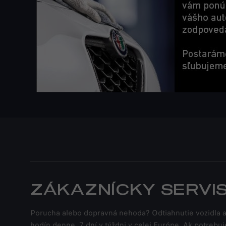
ZÁKAZNÍCKY SERVI
Porucha alebo dopravná nehoda? Odtiahnutie vozidla ale
hodín denne, 7 dní v týždni v celej Európe. Ak potrebuj