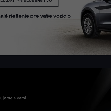
LIADAŤ PRÍSLUŠENSTVO
lé riešenie pre vaše vozidlo
tujeme s vami!