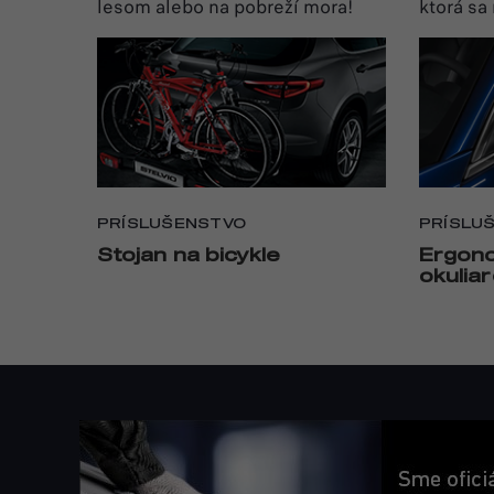
lesom alebo na pobreží mora!
ktorá sa
PRÍSLUŠENSTVO
PRÍSLU
Stojan na bicykle
Ergono
okulia