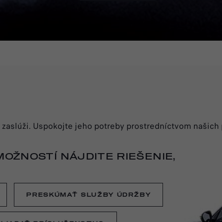
lo zaslúži. Uspokojte jeho potreby prostredníctvom našic
OŽNOSTÍ NÁJDITE RIEŠENIE,
PRESKÚMAŤ SLUŽBY ÚDRŽBY